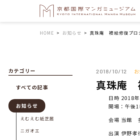
HOME
>
お知らせ
>
真珠庵 襖絵修復プロ
カテゴリー
お
2018/10/12
真珠庵 
すべての記事
日時 2018
お知らせ
開場：午後1
えむえむ紙芝居
会場 当館 
ニガオエ
出演 伊野