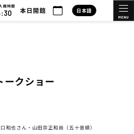
入館時間
本日開館
日本語
6:30
MENU
トークショー
山口和也さん・山田宗正和尚（五十音順）