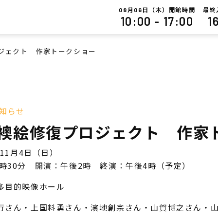
月
日（木）開館時間
最終
08
06
10:00 - 17:00
1
ジェクト 作家トークショー
知らせ
襖絵修復プロジェクト 作家
年11月4日（日）
時30分 開演：午後2時 終演：午後4時（予定）
多目的映像ホール
孝行さん・上国料勇さん・濱地創宗さん・山賀博之さん・