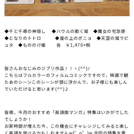
◆千と千尋の神隠し ◆ハウルの動く城 ◆魔女の宅急便
◆となりのトトロ ◆崖の上のポニョ ◆天空の城ラピ
ュタ ◆もののけ姫 各 ￥1,470+税
皆さんおなじみのジブリ作品！！ヽ(^^)ﾉ
こちらはフルカラーのフィルムコミックですので、映画で観
たあのシーンこのシーンが頭に浮かんで、お子様にも楽しん
でいただけると思います(^^)♪
皆様、今月のおすすめ「英語版マンガ」特集はいかがでした
でしょうか！
お家時間が増えた今、この機会にチャレンジしてみると楽し
く英語を学べるかもしれませんw(゜o゜)w 今回の特集を書