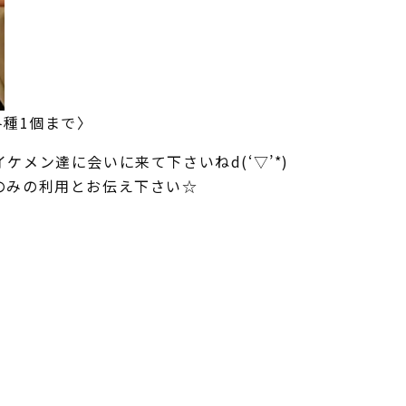
各種1個まで〉
メン達に会いに来て下さいねd(‘▽’*)
のみの利用とお伝え下さい☆