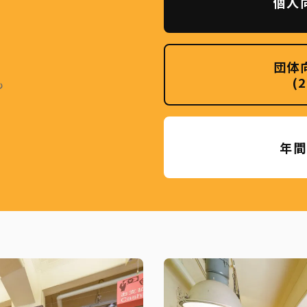
個人
団体
(
も
年間