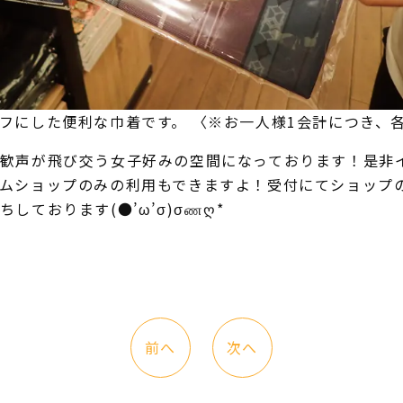
フにした便利な巾着です。 〈※お一人様1会計につき、
歓声が飛び交う女子好みの空間になっております！是非イケ
ムショップのみの利用もできますよ！受付にてショップ
しております(●’ω’σ)σணღ*
前へ
次へ