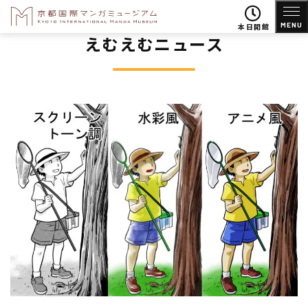
MENU
本日開館
えむえむニュース