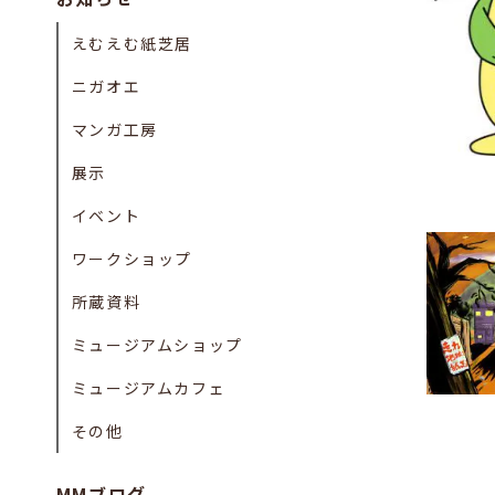
えむえむ紙芝居
ニガオエ
マンガ工房
展示
イベント
ワークショップ
所蔵資料
ミュージアムショップ
ミュージアムカフェ
その他
MMブログ