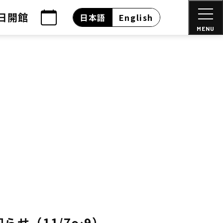
日開館
日本語
English
MENU
らせ（11/7～9）