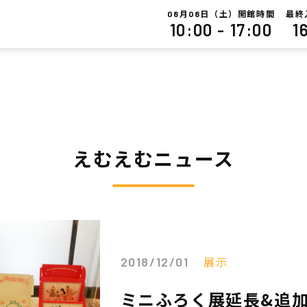
月
日（土）開館時間
最終
08
08
10:00 - 17:00
1
えむえむニュース
展示
2018/12/01
ミニふろく展延長&追