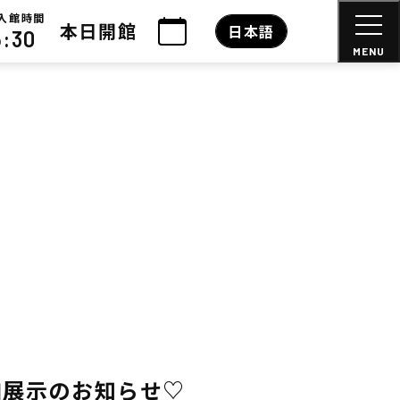
入館時間
本日開館
日本語
6:30
MENU
加展示のお知らせ♡