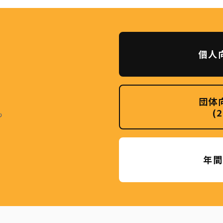
個人
団体
(
も
年間