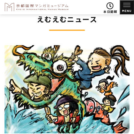
MENU
本日開館
えむえむニュース