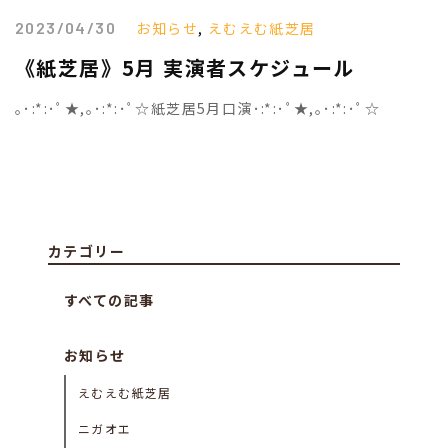
2023/04/30
お知らせ
,
えむえむ紙芝居
《紙芝居》5月 実演者スケジュール
｡･:*:･ﾟ★,｡･:*:･ﾟ☆紙芝居5月口演･:*:･ﾟ★,｡･:*:･ﾟ☆
カテゴリー
すべての記事
お知らせ
えむえむ紙芝居
ニガオエ