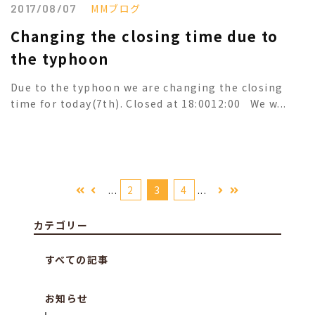
2017/08/07
MMブログ
Changing the closing time due to
the typhoon
Due to the typhoon we are changing the closing
time for today(7th). Closed at 18:0012:00 We w...
...
2
3
4
...
カテゴリー
すべての記事
お知らせ