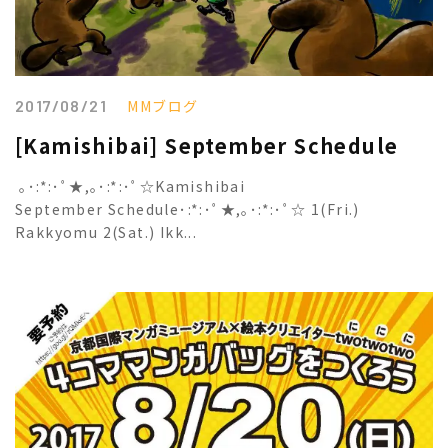
2017/08/21
MMブログ
[Kamishibai] September Schedule
｡･:*:･ﾟ★,｡･:*:･ﾟ☆Kamishibai
September Schedule･:*:･ﾟ★,｡･:*:･ﾟ☆ 1(Fri.)
Rakkyomu 2(Sat.) Ikk...