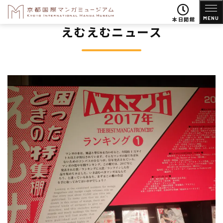
MENU
本日開館
えむえむニュース