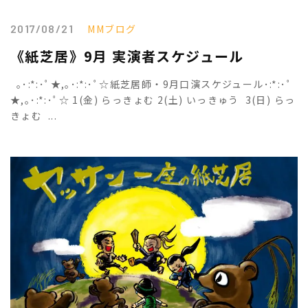
2017/08/21
MMブログ
《紙芝居》9月 実演者スケジュール
｡･:*:･ﾟ★,｡･:*:･ﾟ☆紙芝居師・9月口演スケジュール･:*:･ﾟ
★,｡･:*:･ﾟ☆ 1(金) らっきょむ 2(土) いっきゅう 3(日) らっ
きょむ ...