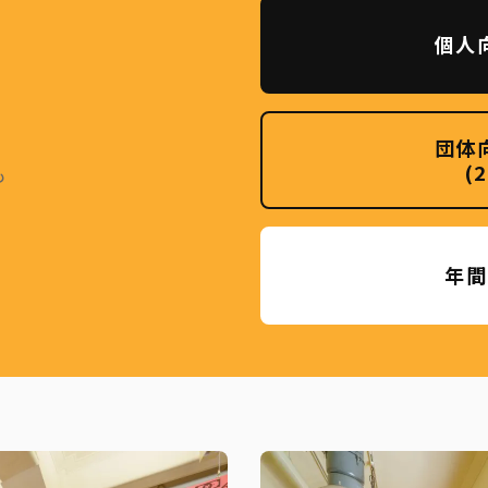
個人
団体
(
も
年間