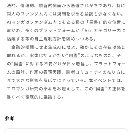
法的、倫理的、慣習的側面から忌避されがちであり、特に
同人のファンダム内には規制を求める論調も少なくない。
AIマンガはファンダム内でもある種の「悪書」的な位置に
置かれ、多くのプラットフォームが「AI」カテゴリー内に
隔離する等の自主規制方針を固めつつある。
金融的検閲にせよ生成AIにせよ、確かにその存在は感じ
取れるが、実体は捉えがたい“幽霊”のようなものだ。そ
の“幽霊”に対する不安だけが日々増幅し、プラットフォー
ムの設計、作家の表現実践、読者コミュニティの在り方に
まで大きな影響を及ぼすに至っている。本イベントでは、
エロマンガ研究の泰斗をお迎えして、この”幽霊”の正体を
暴くべく徹底的に議論する。
参考