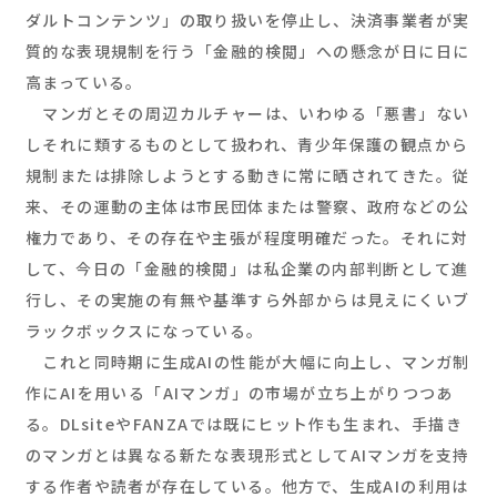
ダルトコンテンツ」の取り扱いを停止し、決済事業者が実
質的な表現規制を行う「金融的検閲」への懸念が日に日に
高まっている。
マンガとその周辺カルチャーは、いわゆる「悪書」ない
しそれに類するものとして扱われ、青少年保護の観点から
規制または排除しようとする動きに常に晒されてきた。従
来、その運動の主体は市民団体または警察、政府などの公
権力であり、その存在や主張が程度明確だった。それに対
して、今日の「金融的検閲」は私企業の内部判断として進
行し、その実施の有無や基準すら外部からは見えにくいブ
ラックボックスになっている。
これと同時期に生成AIの性能が大幅に向上し、マンガ制
作にAIを用いる「AIマンガ」の市場が立ち上がりつつあ
る。DLsiteやFANZAでは既にヒット作も生まれ、手描き
のマンガとは異なる新たな表現形式としてAIマンガを支持
する作者や読者が存在している。他方で、生成AIの利用は