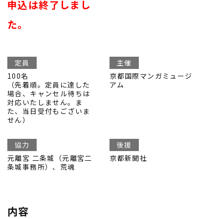
申込は終了しまし
た。
定員
主催
100名
京都国際マンガミュージ
（先着順。定員に達した
アム
場合、キャンセル待ちは
対応いたしません。ま
た、当日受付もございま
せん）
協力
後援
元離宮 二条城（元離宮二
京都新聞社
条城事務所）、荒魂
内容