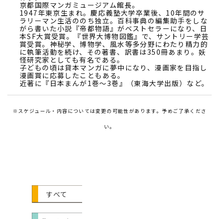
京都国際マンガミュージアム館長。
1947年東京生まれ。慶応義塾大学卒業後、10年間のサ
ラリーマン生活ののち独立。百科事典の編集助手をしな
がら書いた小説『帝都物語』がベストセラーになり、日
本SF大賞受賞。『世界大博物図鑑』で、サントリー学芸
賞受賞。神秘学、博物学、風水等多分野にわたり精力的
に執筆活動を続け、その著書、訳書は350冊あまり。妖
怪研究家としても有名である。
子どもの頃は貸本マンガに夢中になり、漫画家を目指し
漫画賞に応募したこともある。
近著に『日本まんが1巻～3巻』（東海大学出版）など。
※スケジュール・内容については変更の可能性があります。予めご了承くださ
い。
すべて