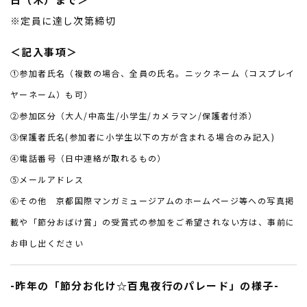
※定員に達し次第締切
＜記入事項＞
①参加者氏名（複数の場合、全員の氏名。ニックネーム（コスプレイ
ヤーネーム）も可）
②参加区分（大人/中高生/小学生/カメラマン/保護者付添）
③保護者氏名(参加者に小学生以下の方が含まれる場合のみ記入)
④電話番号（日中連絡が取れるもの）
⑤メールアドレス
⑥その他 京都国際マンガミュージアムのホームページ等への写真掲
載や「節分おばけ賞」の受賞式の参加をご希望されない方は、事前に
お申し出ください
-昨年の「節分お化け☆百鬼夜行のパレード」の様子-