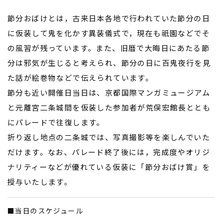
節分おばけとは，古来日本各地で行われていた節分の日
に仮装して鬼を化かす異装儀式で，現在も祇園などでそ
の風習が残っています。また、旧暦で大晦日にあたる節
分は邪気が生じると考えられ、節分の日に百鬼夜行を見
た話が絵巻物などで伝えられています。
節分も近い開催日当日は、京都国際マンガミュージアム
と元離宮二条城間を仮装した参加者が荒俣宏館長ととも
にパレードで往復します。
折り返し地点の二条城では、写真撮影等を楽しんでいた
だけます。なお、パレード終了後には，完成度やオリジ
ナリティーなどが優れている仮装に「節分おばけ賞」を
授与いたします。
■
当日のスケジュール