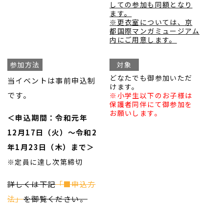
しての参加も同額となり
ます。
※更衣室については、京
都国際マンガミュージアム
内にご用意します。
参加方法
対象
どなたでも御参加いただ
当イベントは事前申込制
けます。
です。
※小学生以下のお子様は
保護者同伴にて御参加を
お願いします。
＜申込期間：令和元年
12月17日（火）～令和2
年1月23日（木）まで＞
※定員に達し次第締切
詳しくは下記
「
■
申込方
法」
を御覧ください。