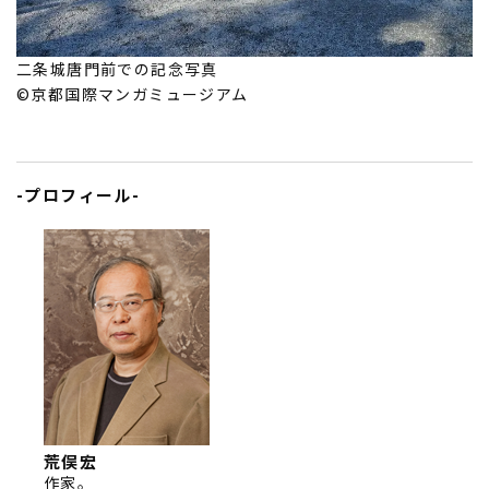
二条城唐門前での記念写真
©京都国際マンガミュージアム
-プロフィール-
荒俣宏
作家。