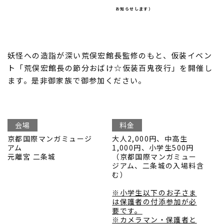
お知らせします）
妖怪への造詣が深い荒俣宏館長監修のもと、仮装イベン
ト「荒俣宏館長の節分おばけ☆仮装百鬼夜行」を開催し
ます。是非御家族で御参加ください。
会場
料金
京都国際マンガミュージ
大人2,000円、中高生
アム
1,000円、小学生500円
元離宮 二条城
（京都国際マンガミュー
ジアム、二条城の入場料含
む）
※小学生以下のお子さま
は保護者の付添参加が必
要です。
※カメラマン・保護者と