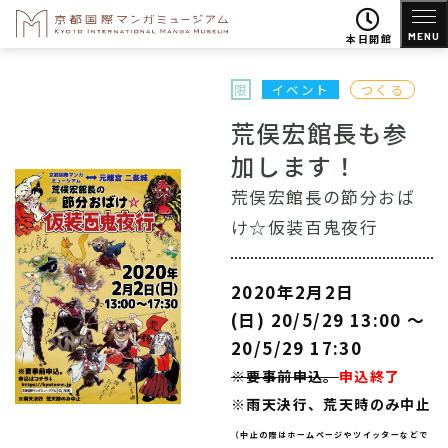
MENU
本日開館
限
イベント
つくる
荒俣宏館長も参
加します！
荒俣宏館長の節分おば
け☆仮装百鬼夜行
2020年2月2日
(日) 20/5/29 13:00 〜
20/5/29 17:30
※要事前申込。
申込終了
※雨天決行、荒天時のみ中止
（中止の際はホームページやツイッターなどで