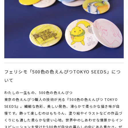
フェリシモ「500色の色えんぴつTOKYO SEEDS」につ
いて
わたしの一生もの、500色の色えんぴつ
東京の色えんぴつ職人の技術が光る『500色の色えんぴつ TOKYO
SEEDS』。繊細な色彩、美しい発色、滑らかで柔らかな描き味が自
慢です。飾って楽しむのはもちろん、塗り絵やイラストなどの作品づ
くりにも適した柔らかな使い心地。世界中のしあわせな情景からイン
スピレーションを受けた500色が自分の暮らしの中にある豊かさ。ぜ