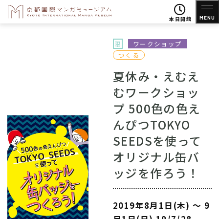
MENU
本日開館
限
ワークショップ
つくる
夏休み・えむえ
むワークショッ
プ 500色の色え
んぴつTOKYO
SEEDSを使って
オリジナル缶バ
ッジを作ろう！
2019年8月1日(木) 〜 9