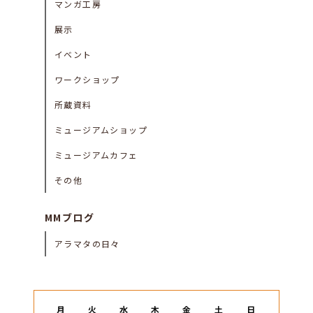
マンガ工房
展示
イベント
ワークショップ
所蔵資料
ミュージアムショップ
ミュージアムカフェ
その他
MMブログ
アラマタの日々
月
火
水
木
金
土
日