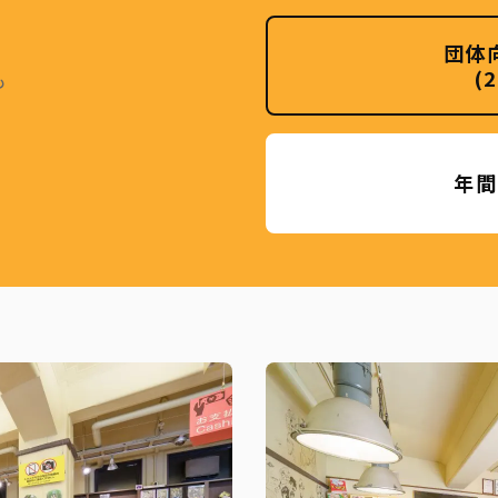
団体
(
も
年間