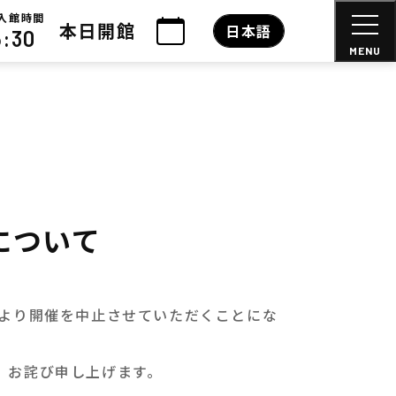
入館時間
本日開館
日本語
6:30
MENU
について
より開催を中止させていただくことにな
、お詫び申し上げます。