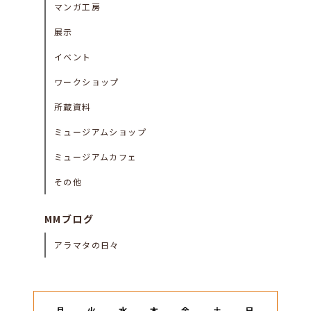
マンガ工房
展示
イベント
ワークショップ
所蔵資料
ミュージアムショップ
ミュージアムカフェ
その他
MMブログ
アラマタの日々
月
火
水
木
金
土
日