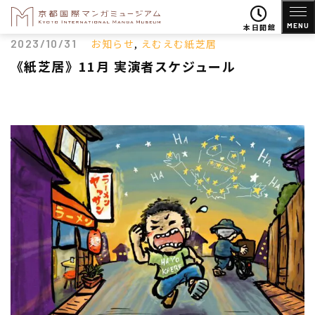
MENU
本日開館
2023/10/31
お知らせ
,
えむえむ紙芝居
《紙芝居》11月 実演者スケジュール