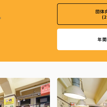
団体
(
も
年間