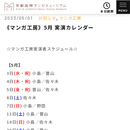
MENU
本日開館
2023/05/01
お知らせ
,
マンガ工房
《マンガ工房》5月 実演カレンダー
☆マンガ工房実演者スケジュール☆
【5月】
3日
(水・祝)
小島／曽山
4日
(木・祝)
小島／佐々木
5日
(金・祝)
曽山／佐々木
6日
(土)
佐々木
7日
(日)
小島／野田
13日
(土)
小島／曽山
14日
(日)
小島／佐々木