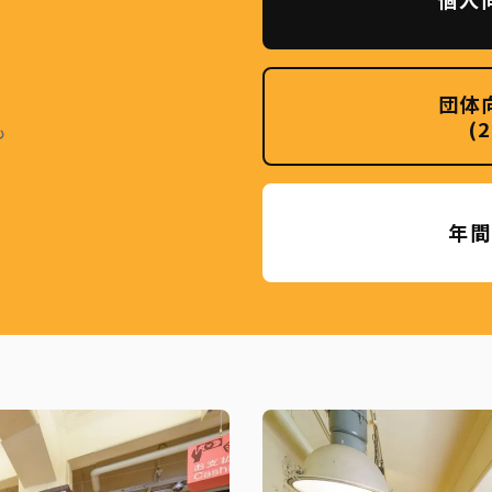
団体
(
も
年間