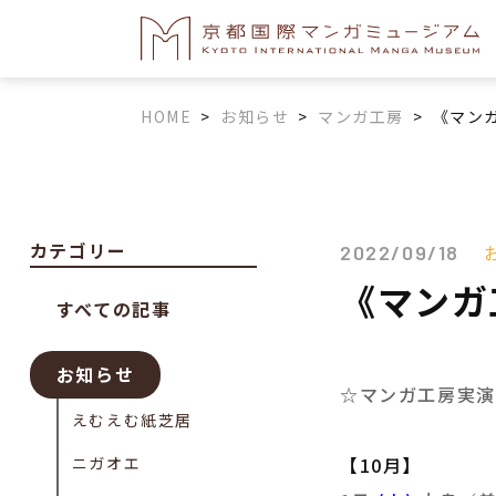
HOME
>
お知らせ
>
マンガ工房
>
《マンガ
カテゴリー
2022/09/18
《マンガ
すべての記事
お知らせ
☆マンガ工房実演
えむえむ紙芝居
ニガオエ
【10月】