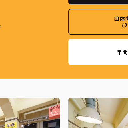
団体
(
も
年間