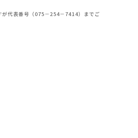
表番号（075－254－7414）までご
。