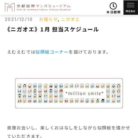
MENU
本日開館
2021/12/10
お知らせ
,
ニガオエ
《ニガオエ》1月 担当スケジュール
えむえむでは
似顔絵コーナー
を設けております。
直接お会いし、楽しくおはなしをしながら似顔絵を描かせ
ていただきます。