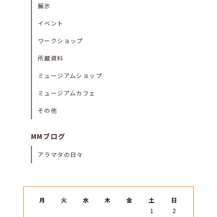
展示
イベント
ワークショップ
所蔵資料
ミュージアムショップ
ミュージアムカフェ
その他
MMブログ
アラマタの日々
月
火
水
木
金
土
日
1
2