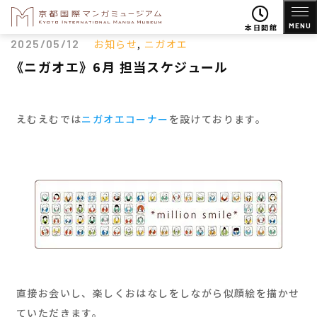
MENU
本日開館
2025/05/12
お知らせ
,
ニガオエ
《ニガオエ》6月 担当スケジュール
えむえむでは
ニガオエコーナー
を設けております。
直接お会いし、楽しくおはなしをしながら似顔絵を描かせ
ていただきます。