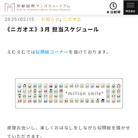
MENU
本日開館
2025/02/15
お知らせ
,
ニガオエ
《ニガオエ》3月 担当スケジュール
えむえむでは
似顔絵コーナー
を設けております。
直接お会いし、楽しくおはなしをしながら似顔絵を描かせ
ていただきます。