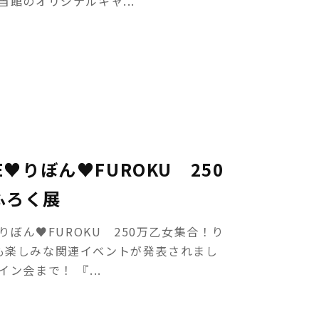
館のオリジナルキャ...
E♥りぼん♥FUROKU 250
ふろく展
りぼん♥FUROKU 250万乙女集合！り
も楽しみな関連イベントが発表されまし
ン会まで！ 『...