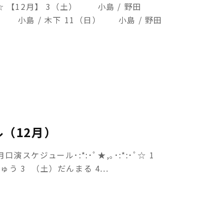
【12月】 3（土） 小島 / 野田
 小島 / 木下 11（日） 小島 / 野田
（12月）
2月口演スケジュール･:*:･ﾟ★,｡･:*:･ﾟ☆ 1
う 3 （土）だんまる 4...