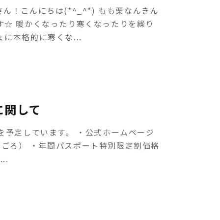
！こんにちは(*^_^*) もも栗なんきん
す☆ 暖かくなったり寒くなったりを繰り
に本格的に寒くな...
に関して
を予定しています。 ・公式ホームページ
1正午ごろ） ・年間パスポート特別限定割価格
..