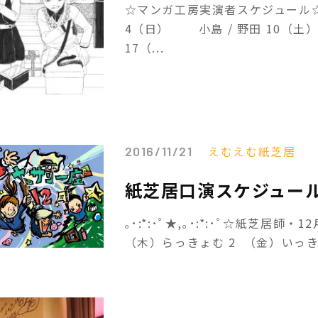
☆マンガ工房実演者スケジュール☆ 
4（日） 小島 / 野田 10（土）
17（...
えむえむ紙芝居
2016/11/21
紙芝居口演スケジュール
｡･:*:･ﾟ★,｡･:*:･ﾟ☆紙芝居師・1
（木）らっきょむ 2 （金）いっきゅ