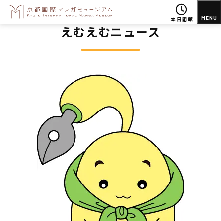
MENU
本日開館
えむえむニュース