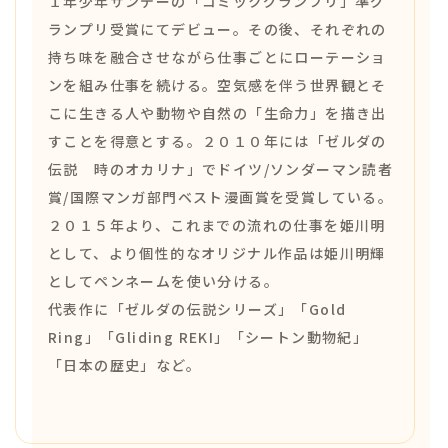
１年少年サンデーの「コミックグランプリ」準グ
ランプリ受賞にてデビュー。その後、それぞれの
持ち味を融合させながら仕事ごとにローテーショ
ンを組み仕事を続ける。空気感を伴う世界観とそ
こに生きる人や動物や自然の「生命力」を描き出
すことを得意とする。２０１０年には「ゼルダの
伝説 時のオカリナ」でドイツ/ソンダーマン読者
賞/国際マンガ部門ベスト漫画賞を受賞している。
２０１５年より、これまでの流れの仕事を姫川明
として、より個性的なオリジナル作品は姫川明輝
としてペンネームを使い分ける。
代表作に「ゼルダの伝説シリーズ」「Gold
Ring」「Gliding REKI」「シートン動物紀」
「日本の歴史」など。