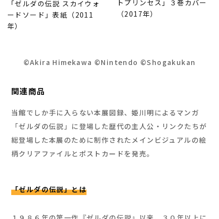
トプリンセス」３巻カバー
「ゼルダの伝説 スカイウォ
（2017年）
ードソード」表紙（2011
年）
©Akira Himekawa ©Nintendo ©Shogakukan
関連商品
当館でしか手に入らない本展図録、姫川明によるマンガ
「ゼルダの伝説」に登場した歴代の主人公・リンクたちが
総登場した本展のために制作されたメインビジュアルの絵
柄クリアファイルとポストカードを発売。
「ゼルダの伝説」とは
１９８６年の第一作『ゼルダの伝説』以来、３０年以上に