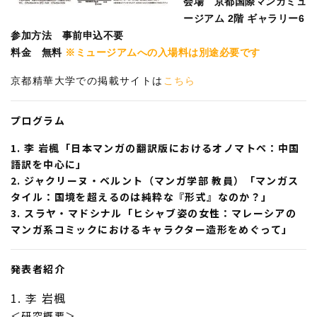
会場
京都国際マンガミュ
ージアム 2階 ギャラリー6
参加方法
事前申込不要
料金
無料
※ミュージアムへの入場料は別途必要です
京都精華大学での掲載サイトは
こちら
プログラム
1. 李 岩楓「日本マンガの翻訳版におけるオノマトペ：中国
語訳を中心に」
2. ジャクリーヌ・ベルント（マンガ学部 教員）「マンガス
タイル：国境を超えるのは純粋な『形式』なのか？」
3. スラヤ・マドシナル「ヒシャブ姿の女性：マレーシアの
マンガ系コミックにおけるキャラクター造形をめぐって」
発表者紹介
1. 李 岩楓
＜研究概要＞