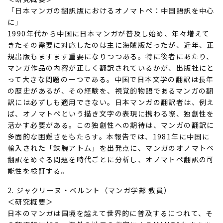
「日本マンガの翻訳版におけるオノマトペ：中国語訳を中心
に」
1990年代から中国に日本マンガが普及し始め、年々増えて
きたその需要に対応したのは主に海賊版だったが、近年、正
規出版もますます重要になりつつある。特に後者にあたり、
マンガ作品の内容が正しく翻訳されているかが、出版社にと
って大きな問題の一つである。中国で日本文学の翻訳は長年
の歴史があるが、その経験を、視覚的物語であるマンガの翻
訳には必ずしも適用できない。日本マンガの翻訳者は、例え
ば、オノマトペという描き文字の表現に携わる際、独創性を
活かす必要がある。この独創性への期待は、マンガの翻訳に
多面的な困難さをもたらす。本報告では、1981年に中国に
輸入された「鉄腕アトム」を出発点に、マンガのオノマトペ
翻訳をめぐる問題を時代ごとに分析し、オノマトペ翻訳の可
能性を検証する。
2. ジャクリーヌ・ベルント（マンガ学部 教員）
＜研究概要＞
日本のマンガは国境を越えて世界的に普及するにつれて、そ