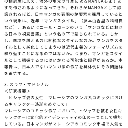
の翻訳版に加え、海外の地元の作家によるMANGAもますま
す制作されるようになってきた。それらがMANGAとして認
識されるほど、日本マンガの表現の諸要素を採用していると
いう現象は、近年「マンガスタイル」（藤本由香里の科研費
など）、あるいはニール・コーンのいう「マンガなどにおけ
る日本の視覚言語」という名の下で論じられている。しか
し、国境を越えるのは純粋なスタイルなのか。マンガをスタ
イルとして純化してしまうのは近代主義的フォーマリズムを
繰り返すことになるのではないか。つまり、マンガをスタイ
ルとして把握するのにはいかなる可能性と限界があるか。本
報告は、日本人でないマンガ家の作品を具体例にその問題群
を追究する。
3. スラヤ・マドシナル
＜研究概要＞
「ヒシャブ姿の女性：マレーシアのマンガ系コミックにおけ
るキャラクター造形をめぐって」
マレーシアのコミック作品において、ヒジャブを被る女性キ
ャラクターは文化的アイデンティティの印の一つとして機能
している。日本マンガがマレーシアのコミック市場で人気を