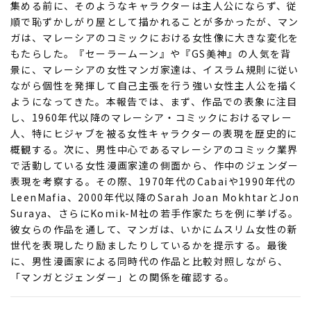
集める前に、そのようなキャラクターは主人公にならず、従
順で恥ずかしがり屋として描かれることが多かったが、マン
ガは、マレーシアのコミックにおける女性像に大きな変化を
もたらした。『セーラームーン』や『GS美神』の人気を背
景に、マレーシアの女性マンガ家達は、イスラム規則に従い
ながら個性を発揮して自己主張を行う強い女性主人公を描く
ようになってきた。本報告では、まず、作品での表象に注目
し、1960年代以降のマレーシア・コミックにおけるマレー
人、特にヒジャブを被る女性キャラクターの表現を歴史的に
概観する。次に、男性中心であるマレーシアのコミック業界
で活動している女性漫画家達の側面から、作中のジェンダー
表現を考察する。その際、1970年代のCabaiや1990年代の
LeenMafia、2000年代以降のSarah Joan MokhtarとJon
Suraya、さらにKomik-M社の若手作家たちを例に挙げる。
彼女らの作品を通して、マンガは、いかにムスリム女性の新
世代を表現したり励ましたりしているかを提示する。最後
に、男性漫画家による同時代の作品と比較対照しながら、
「マンガとジェンダー」との関係を確認する。