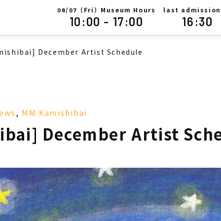
/
（Fri）Museum Hours
last admission
08
07
10:00 - 17:00
16:30
mishibai] December Artist Schedule
ews
,
MM Kamishibai
ibai] December Artist Sch