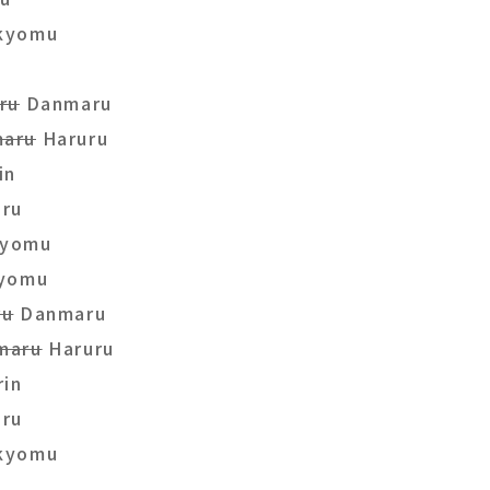
kyomu
in
ru
Danmaru
aru
Haruru
irin
uru
kyomu
yomu
ru
Danmaru
maru
Haruru
irin
uru
kyomu