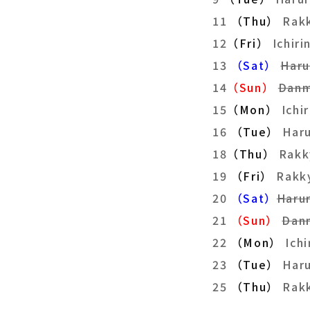
11
（Thu）
Rak
12
（Fri）
Ichir
13
（Sat）
Haru
14
（Sun）
Danm
15
（Mon）
Ich
16
（Tue）
Har
18
（Thu）
Rak
19
（Fri）
Rakk
20
（Sat）
Haru
21
（Sun）
Dan
22
（Mon）
Ich
23
（Tue）
Har
25
（Thu）
Rak