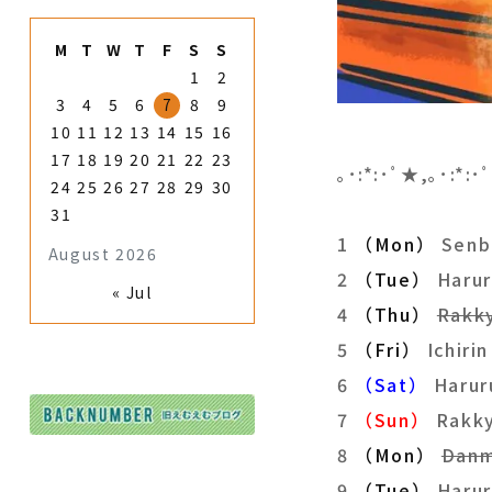
M
T
W
T
F
S
S
1
2
3
4
5
6
7
8
9
10
11
12
13
14
15
16
17
18
19
20
21
22
23
｡･:*:･ﾟ★,｡･:*:
24
25
26
27
28
29
30
31
1
（Mon）
Senb
August 2026
2
（Tue）
Harur
« Jul
4
（Thu）
Rakk
5
（Fri）
Ichir
6
（Sat）
Harur
7
（Sun）
Rak
8
（Mon）
Danm
9
（Tue）
Haru