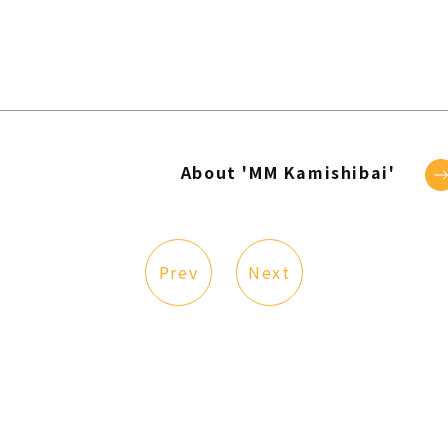
About 'MM Kamishibai'
Prev
Next