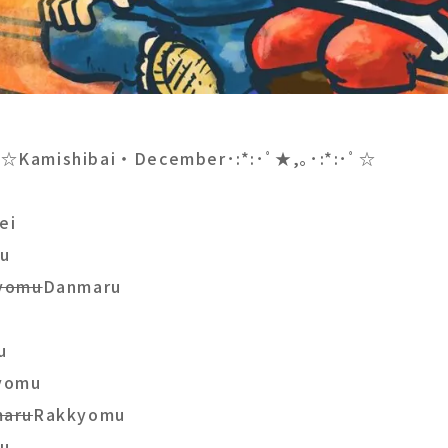
･ﾟ☆Kamishibai・December･:*:･ﾟ★,｡･:*:･ﾟ☆
ei
u
yomu
Danmaru
in
u
kyomu
aru
Rakkyomu
ru