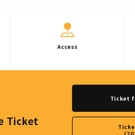
Access
Ticket f
e Ticket
Ticke
(20