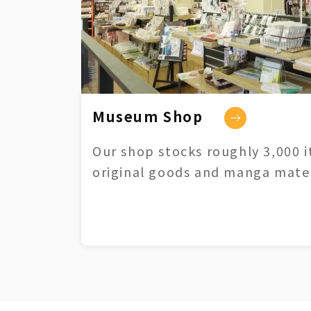
Museum Shop
Our shop stocks roughly 3,000 i
original goods and manga mater