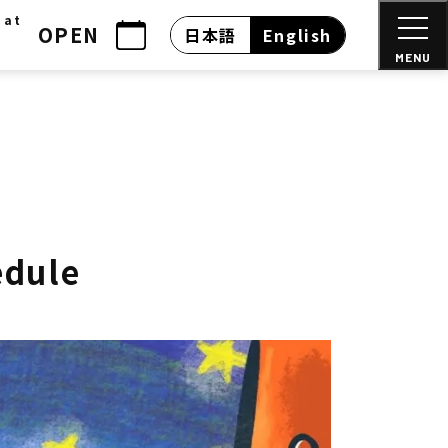
 at
OPEN
日本語
English
MENU
edule