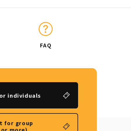
FAQ
or individuals
t for group
 or more)