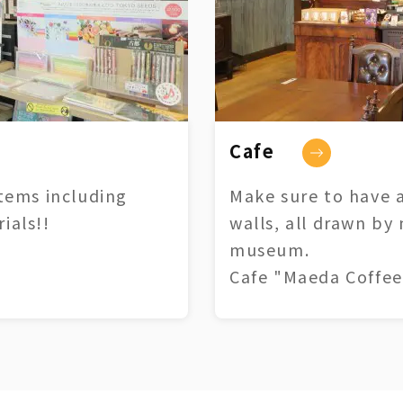
Cafe
tems including
Make sure to have a
ials!!
walls, all drawn by
museum.
Cafe "Maeda Coffee