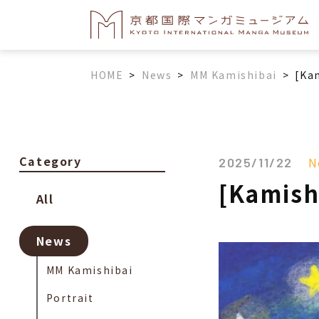
HOME
>
News
>
MM Kamishibai
>
[Ka
Category
N
2025/11/22
[Kamish
All
News
MM Kamishibai
Portrait