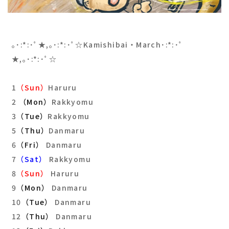
｡･:*:･ﾟ★,｡･:*:･ﾟ☆Kamishibai・March･:*:･ﾟ
★,｡･:*:･ﾟ☆
1
（Sun）
Haruru
2
（Mon）
Rakkyomu
3
（Tue）
Rakkyomu
5
（Thu）
Danmaru
6
（Fri）
Danmaru
7
（Sat）
Rakkyomu
8
（Sun）
Haruru
9
（Mon）
Danmaru
10
（Tue）
Danmaru
12
（Thu）
Danmaru