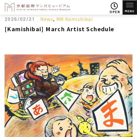
MENU
OPEN
2026/02/21
News
,
MM Kamishibai
[Kamishibai] March Artist Schedule