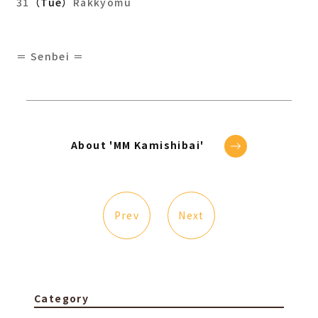
31
（Tue）
Rakkyomu
＝ Senbei ＝
About 'MM Kamishibai'
Prev
Next
Category