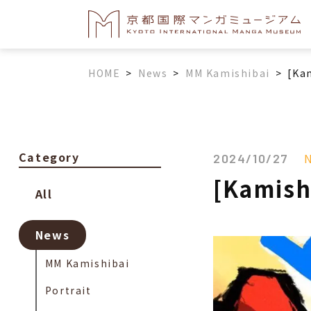
HOME
>
News
>
MM Kamishibai
>
[Ka
Category
2024/10/27
[Kamish
All
News
MM Kamishibai
Portrait