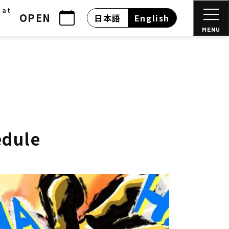
 at
OPEN
日本語
English
MENU
edule