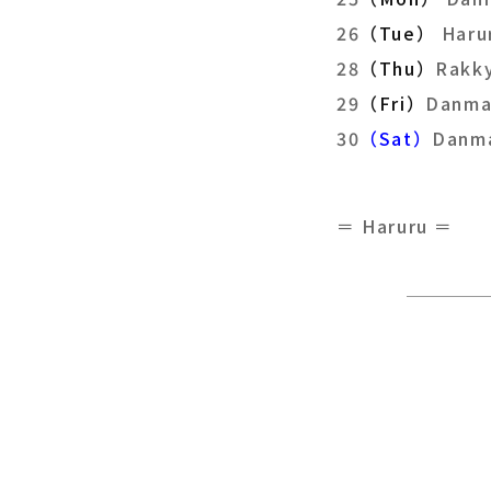
26
（Tue）
Haru
28
（Thu）
Rak
29
（Fri）
Danm
30
（Sat）
Dan
＝ Haruru ＝