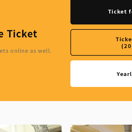
Ticket f
e Ticket
Ticke
(20
ts online as well.
Year