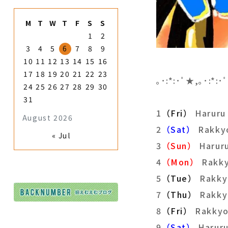
M
T
W
T
F
S
S
1
2
3
4
5
6
7
8
9
10
11
12
13
14
15
16
17
18
19
20
21
22
23
｡･:*:･ﾟ★,｡･:*:
24
25
26
27
28
29
30
31
1
（Fri）
Haru
August 2026
2
（Sat）
Rakky
« Jul
3
（Sun）
Har
4
（Mon）
Rakk
5
（Tue）
Rakk
7
（Thu）
Rakk
8
（Fri）
Rakky
9
（Sat）
Har