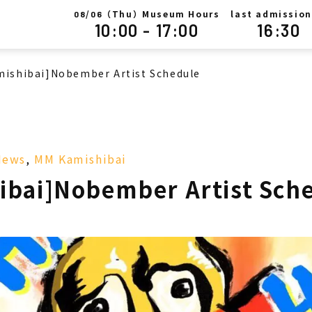
/
（Thu）Museum Hours
last admission
08
06
10:00 - 17:00
16:30
mishibai]Nobember Artist Schedule
News
,
MM Kamishibai
ibai]Nobember Artist Sch