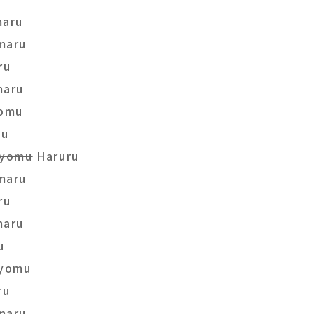
aru
maru
ru
aru
omu
uru
kyomu
Haruru
maru
ru
aru
u
yomu
ru
maru