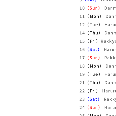
10
（Sun）
Danm
11
（Mon）
Dan
12
（Tue）
Haru
14
（Thu）
Danm
15
（Fri）
Rakky
16
（Sat）
Har
17
（Sun）
Rak
18
（Mon）
Dan
19
（Tue）
Haru
21
（Thu）
Danm
22
（Fri）
Harur
23
（Sat）
Rakk
24
（Sun）
Haru
25
（Mon）
Dan