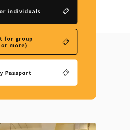
or individuals
t for group
 or more)
ly Passport