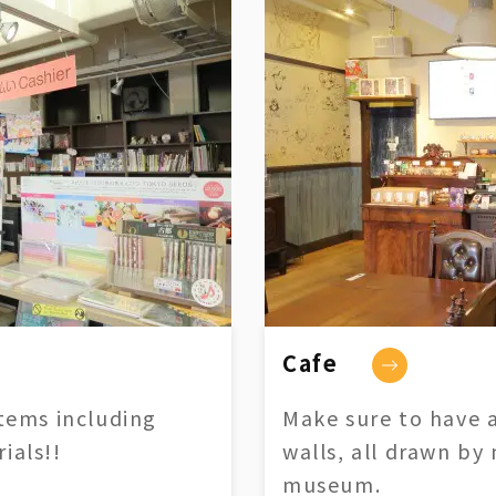
Cafe
tems including
Make sure to have a
ials!!
walls, all drawn by
museum.