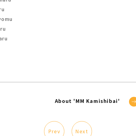
ru
kyomu
aru
maru
About 'MM Kamishibai'
Prev
Next