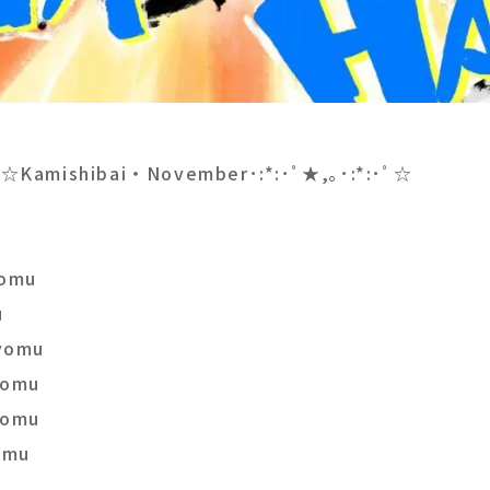
･ﾟ☆Kamishibai・November･:*:･ﾟ★,｡･:*:･ﾟ☆
ru
omu
uru
yomu
yomu
yomu
omu
uru